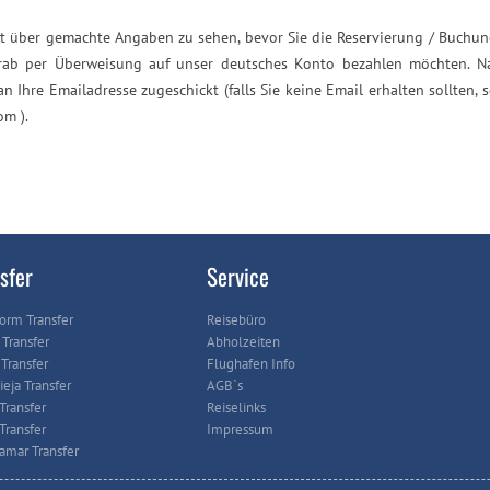
ht über gemachte Angaben zu sehen, bevor Sie die Reservierung / Buch
orab per Überweisung auf unser deutsches Konto bezahlen möchten. N
n Ihre Emailadresse zugeschickt (falls Sie keine Email erhalten sollten,
om ).
sfer
Service
orm Transfer
Reisebüro
Transfer
Abholzeiten
Transfer
Flughafen Info
ieja Transfer
AGB`s
Transfer
Reiselinks
Transfer
Impressum
amar Transfer