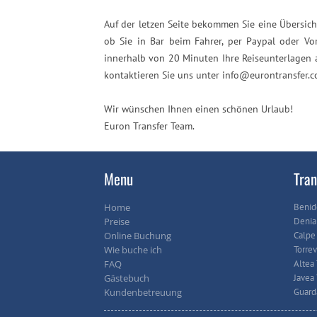
Auf der letzen Seite bekommen Sie eine Übersic
ob Sie in Bar beim Fahrer, per Paypal oder V
innerhalb von 20 Minuten Ihre Reiseunterlagen a
kontaktieren Sie uns unter info@eurontransfer.c
Wir wünschen Ihnen einen schönen Urlaub!
Euron Transfer Team.
Menu
Tran
Home
Benid
Preise
Denia 
Online Buchung
Calpe 
Wie buche ich
Torrev
FAQ
Altea 
Gästebuch
Javea 
Kundenbetreuung
Guard