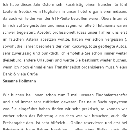
Ich habe dieses Jahr Ostern sehr kurzfristig einen Transfer für fünf
Leute & Gepäck vom Flughafen in unser Hotel organisieren müssen,
da auch wir leider von der GTI-Pleite betroffen waren. Übers Internet
bin ich auf Sie gestoßen und muss sagen, wir alle 5 Hollmanns waren
schwer begeistert. Absolut professionell (dass unser Fahrer uns erst
im falschen Asteria absetzen wollte, haben wir schon vergessen ),
sowohl die Fahrer, besonders der vom Rückweg, tolle gepflegte Autos,
sehr zuverlässig und pünktlich. Ich empfehle Sie schon immer weiter
(Reisebüro, andere Urlauber) und werde Sie bestimmt wieder buchen,
wenn ich noch einmal einen Transfer selbst organisieren muss. Vielen
Dank & viele Grüße
Susanne Hollmann
Wir buchen bei Ihnen schon zum 7 mal unseren Flughafentransfer
und sind immer sehr zufrieden gewesen. Das neue Buchungssystem
was Sie eingeführt haben finden wir sehr praktisch, so können wir
vorher schon das Fahrzeug aussuchen was wir brauchen, auch die
Preisangabe dazu ist sehr hilfreich…. Online reservieren und erst bei
Fahrtantritt beim Fahrer bezahlen … alles ohne Risiko, auch die