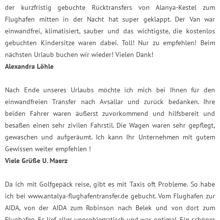
der kurzfristig gebuchte Rücktransfers von Alanya-Kestel zum
Flughafen mitten in der Nacht hat super geklappt. Der Van war
einwandfrei, klimatisiert, sauber und das wichtigste, die kostenlos
gebuchten Kindersitze waren dabei. Toll! Nur zu empfehlen! Beim
nächsten Urlaub buchen wir wieder! Vielen Dank!
Alexandra Löhle
Nach Ende unseres Urlaubs möchte ich mich bei Ihnen für den
einwandfreien Transfer nach Avsallar und zurück bedanken. Ihre
beiden Fahrer waren äußerst zuvorkommend und hilfsbereit und
besaßen einen sehr zivilen Fahrstil. Die Wagen waren sehr gepflegt,
gewaschen und aufgeräumt. Ich kann Ihr Unternehmen mit gutem
Gewissen weiter empfehlen !
Viele Grüße U. Maerz
Da ich mit Golfgepäck reise, gibt es mit Taxis oft Probleme. So habe
ich bei www.antalya-flughafentransfer.de gebucht. Vom Flughafen zur
AIDA, von der AIDA zum Robinson nach Belek und von dort zum
Flughafen. Es lief alles unproblematisch und war optimal. Ein schöner