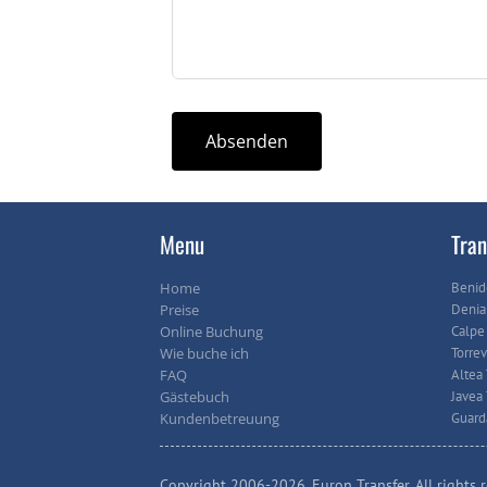
Absenden
Menu
Tran
Home
Benid
Preise
Denia 
Online Buchung
Calpe 
Wie buche ich
Torrev
FAQ
Altea 
Gästebuch
Javea 
Kundenbetreuung
Guard
Copyright 2006-2026. Euron Transfer. All rights r